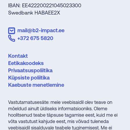
IBAN: EE422200221045023300
Swedbank HABAEE2X
mail@b2-impact.ee
+372 675 5820
Kontakt
Eetikakoodeks
Privaatsuspoliitika
Küpsiste poliitika
Kaebuste menetlemine
Vastutamatusesäte: meie veebisaidil olev teave on
mõeldud ainult üldiseks informatsiooniks. Oleme
hoolitsenud teabe täpsuse tagamise eest, kuid me ei
võta vastutust kahjude eest, mis võivad tuleneda
veebisaidil sisalduvale teabele tuginemisest. Me ei