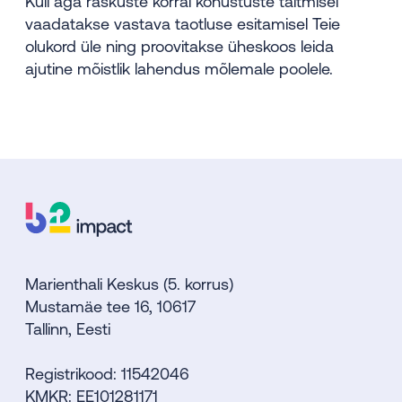
Küll aga raskuste korral kohustuste täitmisel
vaadatakse vastava taotluse esitamisel Teie
olukord üle ning proovitakse üheskoos leida
ajutine mõistlik lahendus mõlemale poolele.
Marienthali Keskus (5. korrus)
Mustamäe tee 16, 10617
Tallinn, Eesti
Registrikood: 11542046
KMKR: EE101281171