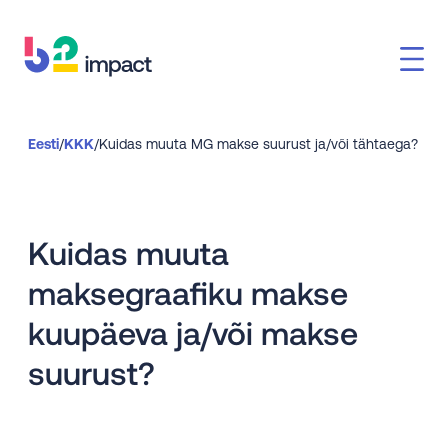
Eesti
/
KKK
/
Kuidas muuta MG makse suurust ja/või tähtaega?
Kuidas muuta
maksegraafiku makse
kuupäeva ja/või makse
suurust?