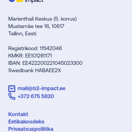
Marienthali Keskus (5. korrus)
Mustamäe tee 16, 10617
Tallinn, Eesti
Registrikood: 11542046
KMKR: EE101281171
IBAN: EE422200221045023300
Swedbank HABAEE2X
mail@b2-impact.ee
+372 675 5820
Kontakt
Eetikakoodeks
Privaatsuspoliitika