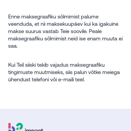
Enne maksegraafiku sõlmimist palume
veenduda, et nii maksekuupäev kui ka igakuine
makse suurus vastab Teie soovile. Peale
maksegraafiku sõlmimist neid ise enam muuta ei
saa.
Kui Teil siiski tekib vajadus maksegraafiku
tingimuste muutmiseks, siis palun võtke meiega
ühendust telefoni või e-maili teel.