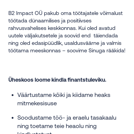
B2 Impact OÜ pakub oma töötajatele võimalust
töötada dünaamilises ja positiivses
rahvusvahelises keskkonnas. Kui oled avatud
uutele väljakutsetele ja soovid end täiendada
ning oled edasipüüdlik, usaldusväärne ja valmis
töötama meeskonnas – soovime Sinuga rääkida!
Üheskoos loome kindla finantstuleviku.
Väärtustame kõiki ja kiidame heaks
mitmekesisuse
Soodustame töö- ja eraelu tasakaalu
ning toetame teie heaolu ning