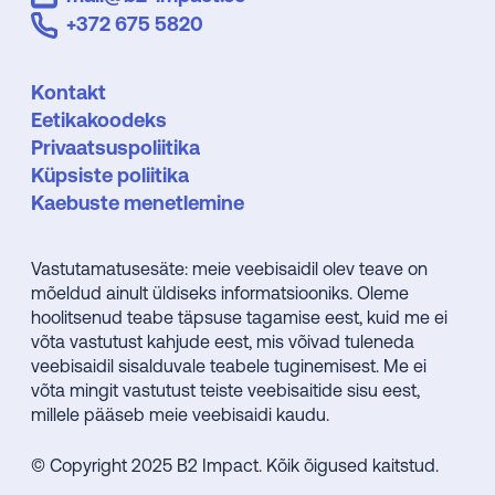
+372 675 5820
Kontakt
Eetikakoodeks
Privaatsuspoliitika
Küpsiste poliitika
Kaebuste menetlemine
Vastutamatusesäte: meie veebisaidil olev teave on
mõeldud ainult üldiseks informatsiooniks. Oleme
hoolitsenud teabe täpsuse tagamise eest, kuid me ei
võta vastutust kahjude eest, mis võivad tuleneda
veebisaidil sisalduvale teabele tuginemisest. Me ei
võta mingit vastutust teiste veebisaitide sisu eest,
millele pääseb meie veebisaidi kaudu.
© Copyright 2025 B2 Impact. Kõik õigused kaitstud.