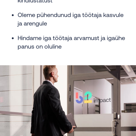
kindlustatust
Oleme pühendunud iga töötaja kasvule
ja arengule
Hindame iga töötaja arvamust ja igaühe
panus on oluline