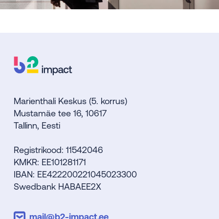
Marienthali Keskus (5. korrus)
Mustamäe tee 16, 10617
Tallinn, Eesti
Registrikood: 11542046
KMKR: EE101281171
IBAN: EE422200221045023300
Swedbank HABAEE2X
mail@b2-impact.ee