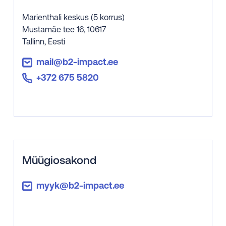
Marienthali keskus (5 korrus)

Mustamäe tee 16, 10617

Tallinn, Eesti
mail@b2-impact.ee
+372 675 5820
Müügiosakond
myyk@b2-impact.ee