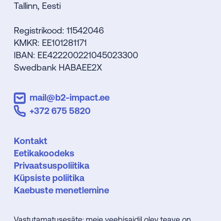
Tallinn, Eesti
Registrikood: 11542046
KMKR: EE101281171
IBAN: EE422200221045023300
Swedbank HABAEE2X
mail@b2-impact.ee
+372 675 5820
Kontakt
Eetikakoodeks
Privaatsuspoliitika
Küpsiste poliitika
Kaebuste menetlemine
Vastutamatusesäte: meie veebisaidil olev teave on