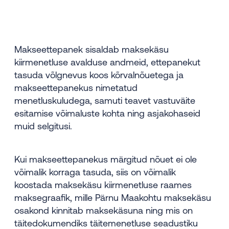
Makseettepanek sisaldab maksekäsu
kiirmenetluse avalduse andmeid, ettepanekut
tasuda võlgnevus koos kõrvalnõuetega ja
makseettepanekus nimetatud
menetluskuludega, samuti teavet vastuväite
esitamise võimaluste kohta ning asjakohaseid
muid selgitusi.
Kui makseettepanekus märgitud nõuet ei ole
võimalik korraga tasuda, siis on võimalik
koostada maksekäsu kiirmenetluse raames
maksegraafik, mille Pärnu Maakohtu maksekäsu
osakond kinnitab maksekäsuna ning mis on
täitedokumendiks täitemenetluse seadustiku