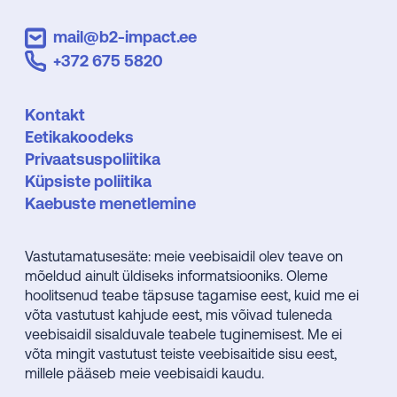
mail@b2-impact.ee
+372 675 5820
Kontakt
Eetikakoodeks
Privaatsuspoliitika
Küpsiste poliitika
Kaebuste menetlemine
Vastutamatusesäte: meie veebisaidil olev teave on
mõeldud ainult üldiseks informatsiooniks. Oleme
hoolitsenud teabe täpsuse tagamise eest, kuid me ei
võta vastutust kahjude eest, mis võivad tuleneda
veebisaidil sisalduvale teabele tuginemisest. Me ei
võta mingit vastutust teiste veebisaitide sisu eest,
millele pääseb meie veebisaidi kaudu.